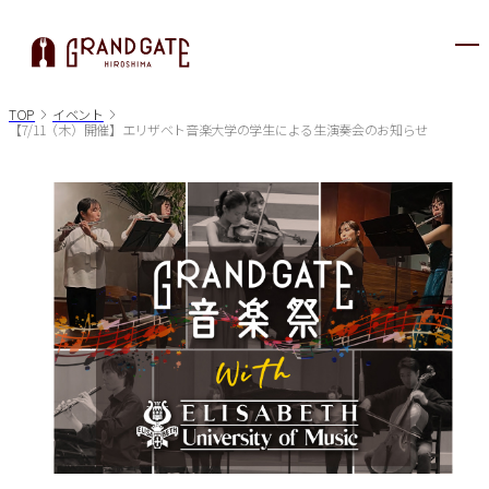
メ
ニ
ュ
TOP
イベント
【7/11（木）開催】エリザベト音楽大学の学生による生演奏会のお知らせ
ー
が
開
き
ま
す