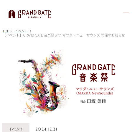
メ
ニ
ュ
TOP
イベント
【イベント】GRAND GATE 音楽祭 with マツダ・ニューサウンズ 開催のお知らせ
ー
が
開
き
ま
す
イベント
2024.12.21