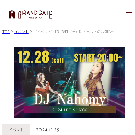
メ
ニ
ュ
TOP
イベント
【イベント】12月28日（土）DJイベントのお知らせ
ー
が
開
き
ま
す
イベント
2024.12.25