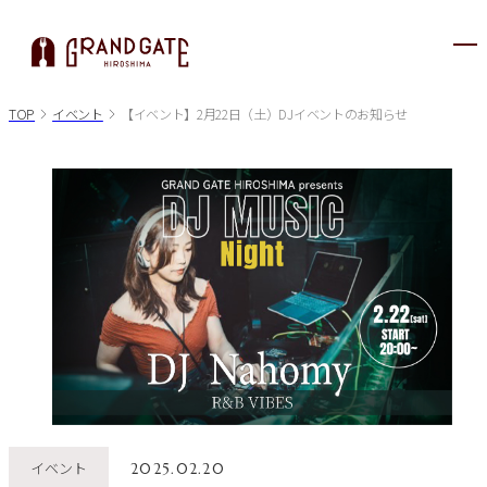
メ
ニ
ュ
TOP
イベント
【イベント】2月22日（土）DJイベントのお知らせ
ー
が
開
き
ま
す
イベント
2025.02.20