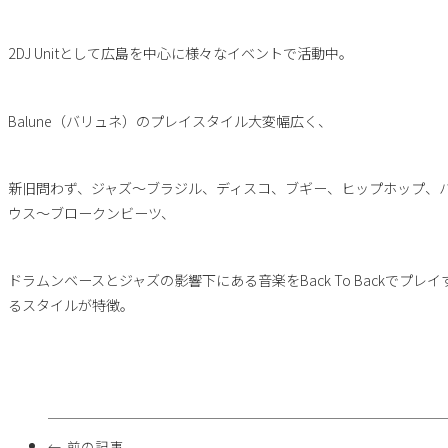
2DJ Unitとして広島を中心に様々なイベントで活動中。
Balune（バリュネ）のプレイスタイル大変幅広く、
新旧問わず、ジャズ～ブラジル、ディスコ、ブギー、ヒップホップ、
ウス～ブロークンビーツ、
ドラムンベースとジャズの影響下にある音楽をBack To Backでプレイ
るスタイルが特徴。
← 前の記事