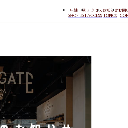
店舗一覧
アクセス
お知らせ
お問
SHOP LIST
ACCESS
TOPICS
CO
LIBERA TERRACE
THE STANDARD BAKER
HIROSHIMA KITA BEE
the TERRACE