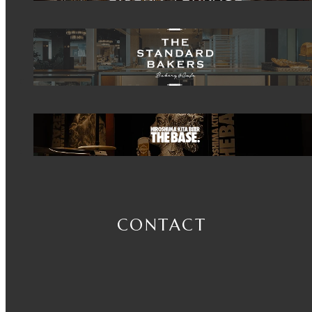
C
O
N
T
A
C
T